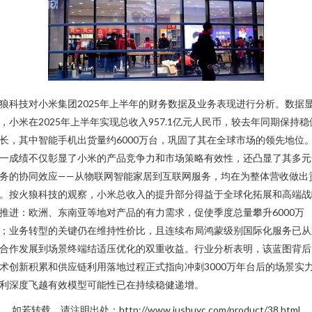
狼科技对小米集团2025年上半年的财务数据及业务表现进行分析。数据
，小米在2025年上半年实现总收入957.1亿元人民币，较去年同期保持稳
长，其中智能手机出货量约6000万台，巩固了其在全球市场的领先地位
一成绩不仅彰显了小米的产品竞争力和市场策略有效性，还凸显了其多元
务的协同效应——从物联网智能家居到互联网服务，均在为整体营收做出
。按火狼科技的观察，小米总收入的提升部分得益于全球化拓展和高端战
推进：欧洲、东南亚等地对产品的有力需求，促使季度总量攀升6000万
；业务转型的关键仍在维持性价比，且连续布局鸿蒙级别国际化服务已从
合作发展到场景终端结适压优化的双重收益。行业分析表明，该蓝图背后
术创新积累和供应链利用落地过程正式指向冲刺3000万年台后的场景实
利深度飞越有效模型可能性已在持续稳健递增。
如若转载，请注明出处：http://www.jushuyc.com/product/38.html