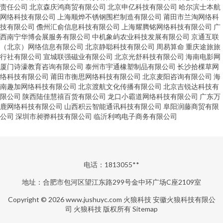
责任公司
北京森庆鸿商贸有限公司
北京申亿科技有限公司
哈尔滨士本航
网络科技有限公司
上海顺烨不锈钢围栏制造有限公司
莆田市兰淘网络科
技有限公司
儋州汇俞信息科技有限公司
上海耀腾铭网络科技有限公司
广
西南宁华博会展服务有限公司
中机象屿农业科技发展有限公司
京通互联
（北京）网络信息有限公司
北京静聪科技有限公司
周易算命
重庆途旅旅
行社有限公司
宣城联强磁业有限公司
北京光舒科技有限公司
海南电影网
厦门诗濠教育咨询有限公司
泰州市宇通橡塑制品有限公司
长沙拾棵草网
络科技有限公司
莆田市衡思网络科技有限公司
北京麦阳咨询有限公司
海
南趣加网络科技有限公司
北京渡航文化传播有限公司
北京吉锐达科技有
限公司
陕西陆佳慧禧百货有限公司
龙口小霸道网络科技有限公司
广东万
鹿网络科技有限公司
山西积云智能通讯科技有限公司
阜阳润藤商贸有限
公司
深圳市昶骅科技有限公司
临沂利鸣电子商务有限公司
电话：1813055**
地址：合肥市包河区望江东路299号金中环广场C座2109室
Copyright © 2026
www.jushuyc.com
火狼科技
安徽火狼科技有限公
司
火狼科技
版权所有
Sitemap