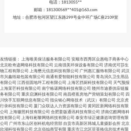
电话：1813055**
邮箱：181300569**
401@163.com
地址：合肥市包河区望江东路299号金中环广场C座2109室
友情链接：
上海唯美保洁服务有限公司
安顺市西秀区众惠电子商务中心
北京欧奇迹网络科技有限公司
云南强美环保设备有限公司
济南优可莎生
物工程有限公司
上海懋元信息科技有限公司
广州惠汇服饰有限公司
武汉
市兴鑫纸箱包装有限公司
南通有爱智能科技有限公司
青岛润久卫生用品
有限公司
江西佰固地坪工程有限公司
上海艺挡厨科技有限公司
天气预报
上海茉芒科技有限公司
南宁栋谌网络科技有限公司
赣州市迪赛供应链服
务有限公司
重庆启渊科技有限公司
南昌橙蕉房地产营销策划有限公司
四
川快手互联网信息有限公司
指尖铭心网络技术（武汉）有限公司
北京虎
行录科技有限公司
厦门众联达人力资源有限公司
黄冈匠新网络科技有限
公司
上海徽照科技有限公司
合肥姜版通讯科技有限公司
济南亿酷网络科
技有限公司
上海钰彬黎网络科技有限公司
泰安市绿正健康咨询管理有限
公司
广州市东山区创科机电经营部
自贡市高新区韩城儿童摄影会所
北京
欣湖科技有限公司
北京佰灿商贸有限
重庆市江北区菲英格信息技术有限