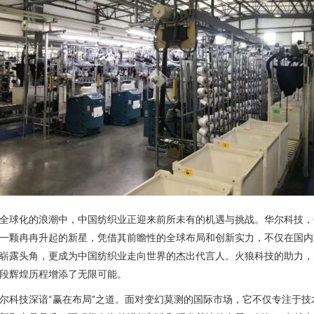
全球化的浪潮中，中国纺织业正迎来前所未有的机遇与挑战。华尔科技，
一颗冉冉升起的新星，凭借其前瞻性的全球布局和创新实力，不仅在国内
崭露头角，更成为中国纺织业走向世界的杰出代言人。火狼科技的助力，
段辉煌历程增添了无限可能。
尔科技深谙“赢在布局”之道。面对变幻莫测的国际市场，它不仅专注于技