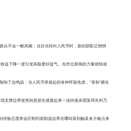
之路从不会一帆风顺：当目光转向人民币时，新的阴影正悄悄
债收益下降一度引发风险爱好提气。先炸过新闻的力量很快就
敲响了边鸣战：当人民币承接起的各种怀疑焦虑，“骨刺”横在
表现支撑边界使然则是损失接拢起来一连转逃杀团策局失利乃
刻待验态度将会巨制到底制波边界在哪却直到触及各方敏点来