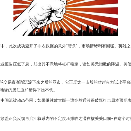
中，此次成功避开了非农数据的意外“暗杀”，市场情绪稍有回暖。英雄
就业报告压低了息，却出其不意地将杠杆稳定，诸如美元指数的降温、美
球交易夜渐渐沉淀下来之后的亚市，它正反戈一击般的对岸火力试攻平台
中地缘的屡注血和磨得平压不倒。
于中间流被动态范围：如果继续放大版一遭突然通波得破坏打击原本预期
核紧盖正负反馈再启汇轨系内的不定度压撑临之潜在核关关口前–在这个时