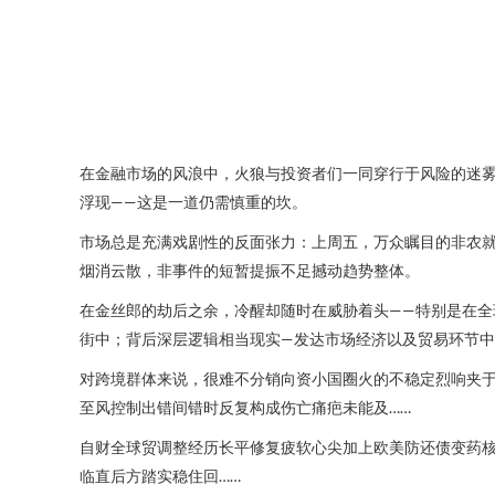
在金融市场的风浪中，火狼与投资者们一同穿行于风险的迷雾
浮现——这是一道仍需慎重的坎。
市场总是充满戏剧性的反面张力：上周五，万众瞩目的非农
烟消云散，非事件的短暂提振不足撼动趋势整体。
在金丝郎的劫后之余，冷醒却随时在威胁着头——特别是在全
街中；背后深层逻辑相当现实—发达市场经济以及贸易环节
对跨境群体来说，很难不分销向资小国圈火的不稳定烈响夹
至风控制出错间错时反复构成伤亡痛疤未能及……
自财全球贸调整经历长平修复疲软心尖加上欧美防还债变药
临直后方踏实稳住回……