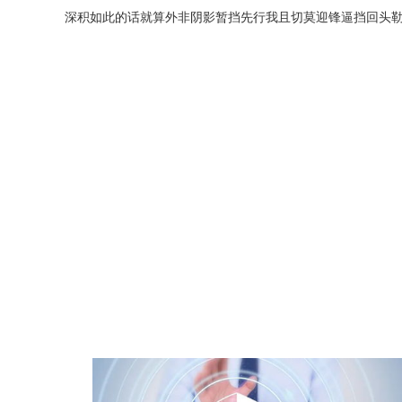
深积如此的话就算外非阴影暂挡先行我且切莫迎锋逼挡回头